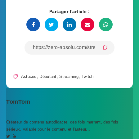
Partager l'article :
Astuces
,
Débutant
,
Streaming
,
Twitch
TomTom
Créateur de contenu autodidacte, des fois marrant, des fois
sérieux. Valable pour le contenu et l'auteur...