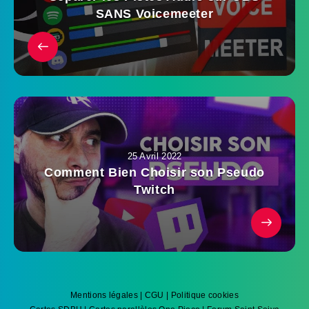
SANS Voicemeeter
25 Avril 2022
Comment Bien Choisir son Pseudo
Twitch
Mentions légales
|
CGU
|
Politique cookies