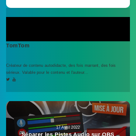
TomTom
Créateur de contenu autodidacte, des fois marrant, des fois
sérieux. Valable pour le contenu et l'auteur...
17 Avril 2022
Séparer les Pistes Audio sur OBS