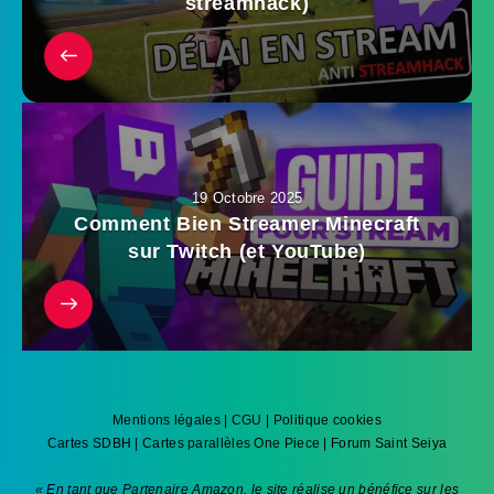
streamhack)
19 Octobre 2025
Comment Bien Streamer Minecraft
sur Twitch (et YouTube)
Mentions légales
|
CGU
|
Politique cookies
Cartes SDBH
|
Cartes parallèles One Piece
|
Forum Saint Seiya
« En tant que Partenaire Amazon, le site réalise un bénéfice sur les