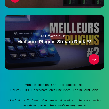
13 Novembre 2022
Meilleurs Plugins Stream Deck #2
Mentions légales
|
CGU
|
Politique cookies
Cartes SDBH
|
Cartes parallèles One Piece
|
Forum Saint Seiya
« En tant que Partenaire Amazon, le site réalise un bénéfice sur les
achats remplissant les conditions requises. »