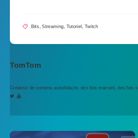
Bits
,
Streaming
,
Tutoriel
,
Twitch
TomTom
Créateur de contenu autodidacte, des fois marrant, des fois sér