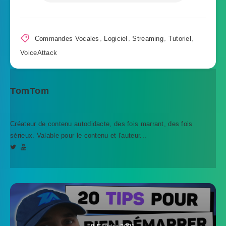
Commandes Vocales
,
Logiciel
,
Streaming
,
Tutoriel
,
VoiceAttack
TomTom
Créateur de contenu autodidacte, des fois marrant, des fois
sérieux. Valable pour le contenu et l'auteur...