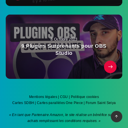
8 Octobre 2023
9 Plugins Surprenants pour OBS
Studio
Mentions légales
|
CGU
|
Politique cookies
Cartes SDBH
|
Cartes parallèles One Piece
|
Forum Saint Seiya
« En tant que Partenaire Amazon, le site réalise un bénéfice sur les
achats remplissant les conditions requises. »