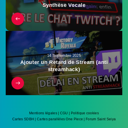
Synthèse Vocale
14 Septembre 2025
Ajouter un Retard de Stream (anti
streamhack)
Mentions légales
|
CGU
|
Politique cookies
Cartes SDBH
|
Cartes parallèles One Piece
|
Forum Saint Seiya