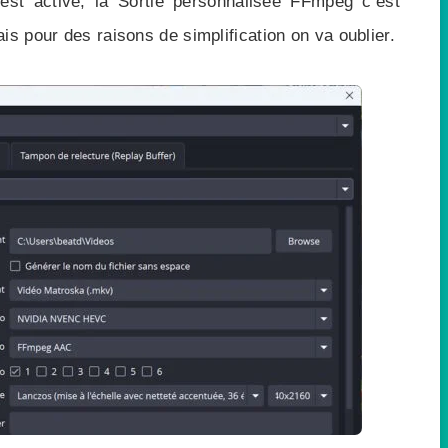
est activé, la Sortie personnalisée FFmpeg c’est
is pour des raisons de simplification on va oublier.