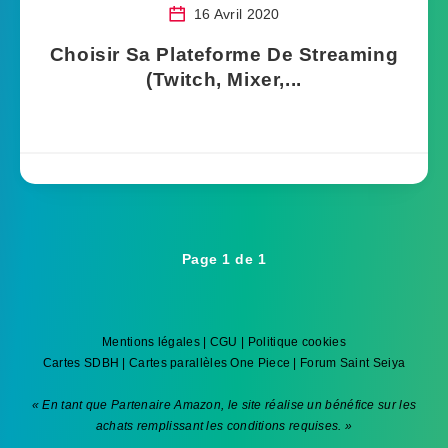
16 Avril 2020
Choisir Sa Plateforme De Streaming
(Twitch, Mixer,...
Page 1 de 1
Mentions légales
|
CGU
|
Politique cookies
Cartes SDBH
|
Cartes parallèles One Piece
|
Forum Saint Seiya
« En tant que Partenaire Amazon, le site réalise un bénéfice sur les
achats remplissant les conditions requises. »