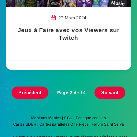
27 Mars 2024
Jeux à Faire avec vos Viewers sur
Twitch
Précédent
Suivant
Page 2 de 14
Mentions légales
|
CGU
|
Politique cookies
Cartes SDBH
|
Cartes parallèles One Piece
|
Forum Saint Seiya