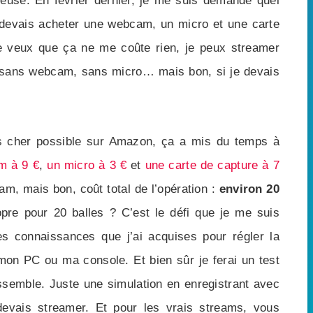
ieuse. En février dernier, je me suis demandé quel
 devais acheter une webcam, un micro et une carte
je veux que ça ne me coûte rien, je peux streamer
sans webcam, sans micro… mais bon, si je devais
ns cher possible sur Amazon, ça a mis du temps à
m à 9 €
,
un micro à 3 €
et
une carte de capture à 7
am, mais bon, coût total de l’opération :
environ 20
pre pour 20 balles ? C’est le défi que je me suis
les connaissances que j’ai acquises pour régler la
mon PC ou ma console. Et bien sûr je ferai un test
essemble. Juste une simulation en enregistrant avec
devais streamer. Et pour les vrais streams, vous